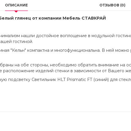
ОПИСАНИЕ
ОТЗЫВОВ (0)
 Белый глянец от компании Мебель СТАВКРАЙ
нимализм нашли достойное воплощение в модульной гостиной
ашей гостиной.
ая "Кельн" компактна и многофункциональна. В ней можно р
обраны на обе стороны, необходимо обратить внимание на о
е расположение изделий стенки в зависимости от Вашего же
ю подсветку Светильник HLT Prismatic FT (синий) для стек