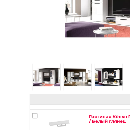
Гостиная Кёльн 
/ Белый глянец