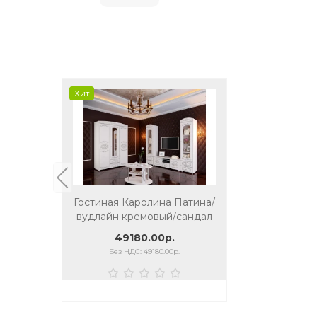
Хит
Гостиная Каролина Патина/
вудлайн кремовый/сандал
белый
49180.00р.
Без НДС: 49180.00р.