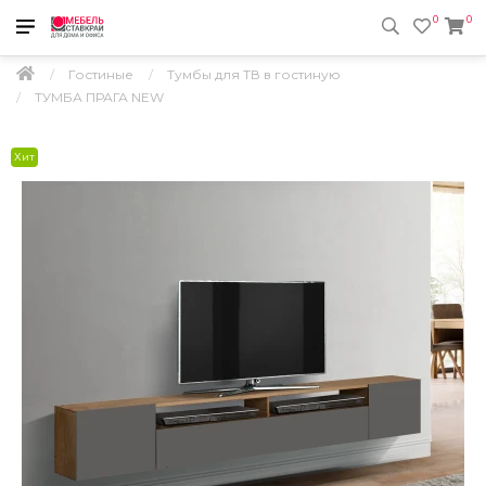
0
0
Гостиные
Тумбы для ТВ в гостиную
ТУМБА ПРАГА NEW
Хит