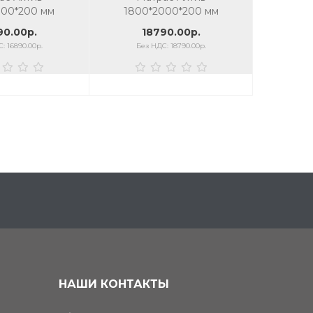
000*200 мм
1800*2000*200 мм
900
90.00р.
18790.00р.
1
: 16890.00р.
Без НДС: 18790.00р.
Без
НАШИ КОНТАКТЫ