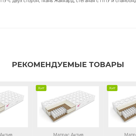
ППУ-с двух сторон, ткань Жаккард, стеганая с ППУ и спанбо
РЕКОМЕНДУЕМЫЕ ТОВАРЫ
Хит
Хит
Актив
Матрас Актив
Матр