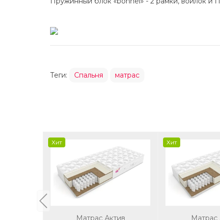
Пружинный блок «bonnel» - 2 рамки, войлок и 
Теги:
Спальня
матрас
Хит
Хит
Матрас Актив
Матрас 