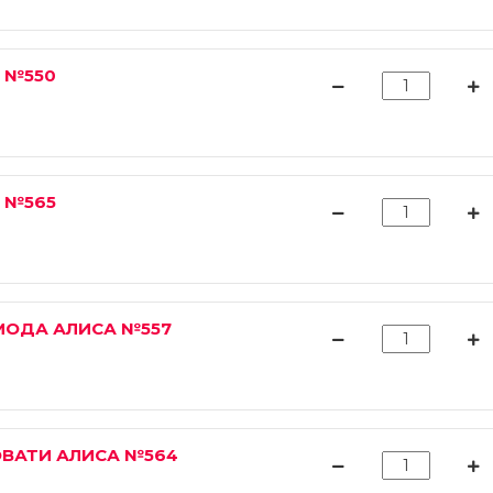
 №550
 №565
МОДА АЛИСА №557
ОВАТИ АЛИСА №564