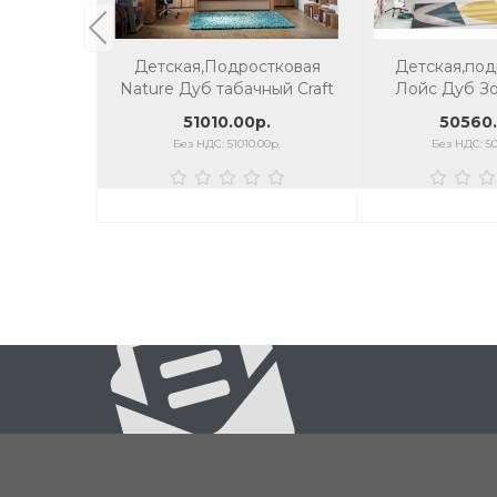
Детская,Подростковая
Детская,под
Nature Дуб табачный Craft
Лойс Дуб Зо
Мокко
Граф
51010.00р.
50560.
Без НДС: 51010.00р.
Без НДС: 50