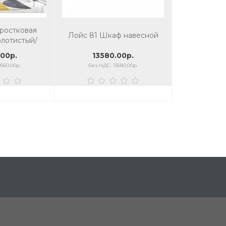
ростковая
Лойс 81 Шкаф навесной
лотистый/
ит
13580.00р.
00р.
Без НДС: 13580.00р.
560.00р.