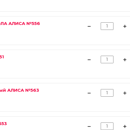
ЛА АЛИСА №556
51
ный АЛИСА №563
553