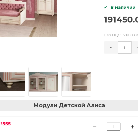
В наличии
191450.
Без НДС:
171910.0
-
Модули Детской Алиса
№555