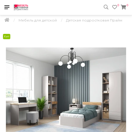
0
0
Мебель для детской
Детская подростковая Прайм
Хит