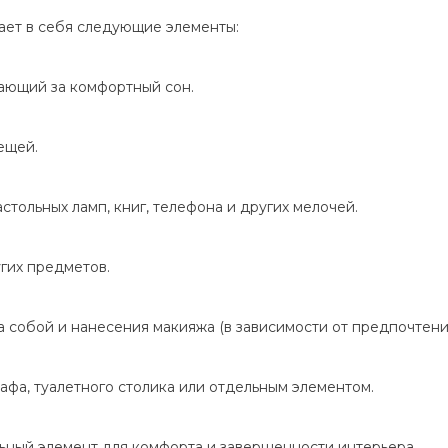
ает в себя следующие элементы:
чающий за комфортный сон.
ещей.
тольных ламп, книг, телефона и других мелочей.
угих предметов.
а собой и нанесения макияжа (в зависимости от предпочтени
фа, туалетного столика или отдельным элементом.
ный элемент для комфорта и завершенности интерьера.