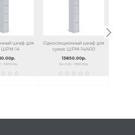
нный шкаф для
Односекционный шкаф для
Двухсек
к ШРМ-14
сумок ШРМ-14/400
су
10.00р.
13850.00р.
1
: 10610.00р.
Без НДС: 13850.00р.
Без