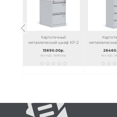
Картотечный
Картот
металлический шкаф КР-2
металлически
15690.00р.
26460.
Без НДС: 15690.00р.
Без НДС: 26