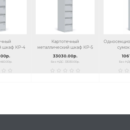
ечный
Картотечный
Односекцио
й шкаф КР-4
металлический шкаф КР-5
сумо
00р.
33030.00р.
106
460.00р.
Без НДС: 33030.00р.
Без НДС