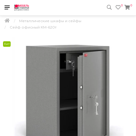
0
0
Металлические шкафы и сейфы
Сейф офисный КМ-620т
Хит