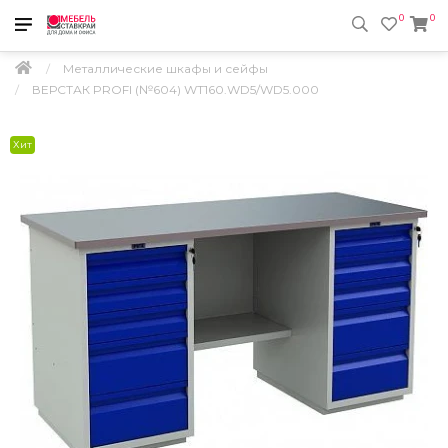
0
0
Металлические шкафы и сейфы
ВЕРСТАК PROFI (№604) WT160.WD5/WD5.000
Хит