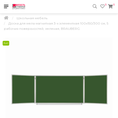
0
0
Школьная мебель
Доска для мела магнитная 3-х элементная 100х150/300 см, 5
рабочих поверхностей, зеленая, BRAUBERG
Хит