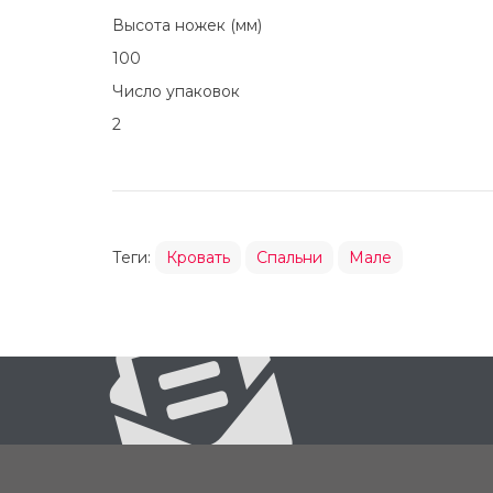
Высота ножек (мм)
100
Число упаковок
2
Теги:
Кровать
Спальни
Мале