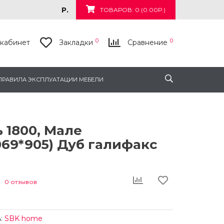
Р.
ТОВАРОВ: 0 (0.00Р.)
0
0
кабинет
Закладки
Сравнение
ПРАВИЛА ЭКСПЛУАТАЦИИ МЕБЕЛИ
 1800, Мале
069*905) Дуб галифакс
0 отзывов
:
SBK home