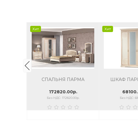
Хит
Хит
ЛЕАН,
СПАЛЬНЯ ПАРМА
ШКАФ ПАР
СЕРЫЙ
0р.
172820.00р.
68100.
.00р.
Без НДС: 172820.00р.
Без НДС: 68