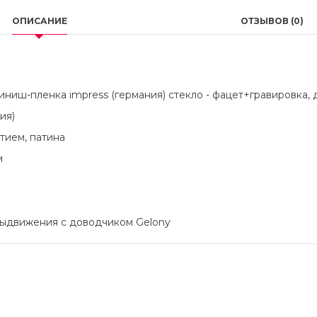
ОПИСАНИЕ
ОТЗЫВОВ (0)
- финиш-пленка impress (германия) стекло - фацет+гравировка
ия)
тием, патина
м
выдвижения с доводчиком Gelony