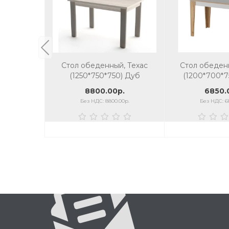
Стол обеденный, Техас
Стол обеден
(1250*750*750) Дуб
(1200*700*7
гладстоун белый/серый
8800.00р.
6850.
камень
Без НДС: 8800.00р.
Без НДС: 6