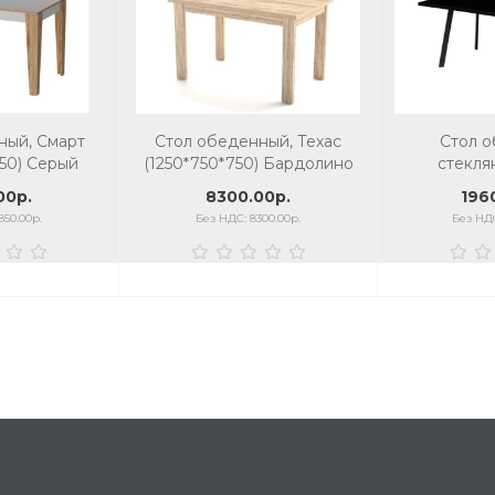
ный, Смарт
Стол обеденный, Техас
Стол 
50) Серый
(1250*750*750) Бардолино
стекл
1200/150
00р.
8300.00р.
196
стекло/к
850.00р.
Без НДС: 8300.00р.
Без НДС