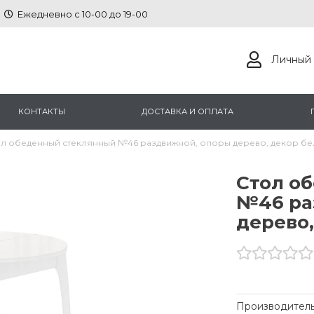
Ежедневно с 10-00 до 19-00
Личный 
КОНТАКТЫ
ДОСТАВКА И ОПЛАТА
л обеденный стеклянный №46 раздвижной, опоры дерево, декор б
Стол о
№46 ра
дерево
Производитель