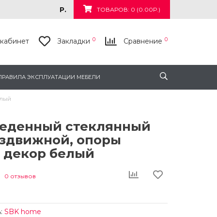
Р.
ТОВАРОВ: 0 (0.00Р.)
0
0
кабинет
Закладки
Сравнение
ПРАВИЛА ЭКСПЛУАТАЦИИ МЕБЕЛИ
елый
беденный стеклянный
здвижной, опоры
, декор белый
0 отзывов
:
SBK home