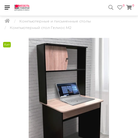
0
0
Компьютерные и письменные столы
Компьютерный стол Гелиос М2
Хит