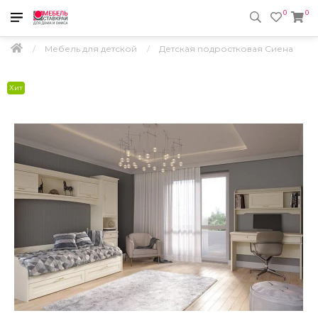
0
0
Мебель для детской
Детская подростковая Сиена
Хит