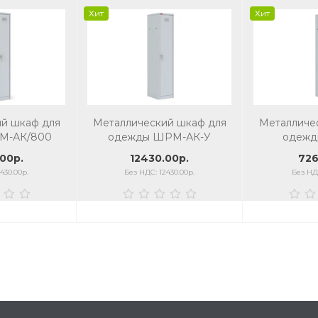
Хит
Хит
й шкаф для
Металлический шкаф для
Металличе
М-АК/800
одежды ШРМ-АК-У
одежд
00р.
12430.00р.
726
430.00р.
Без НДС: 12430.00р.
Без НДС