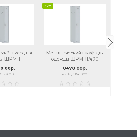
Хит
Хит
ский шкаф для
Металлический шкаф для
Металли
ы ШРМ-11
одежды ШРМ-11/400
оде
0.00р.
8470.00р.
: 7260.00р.
Без НДС: 8470.00р.
Без