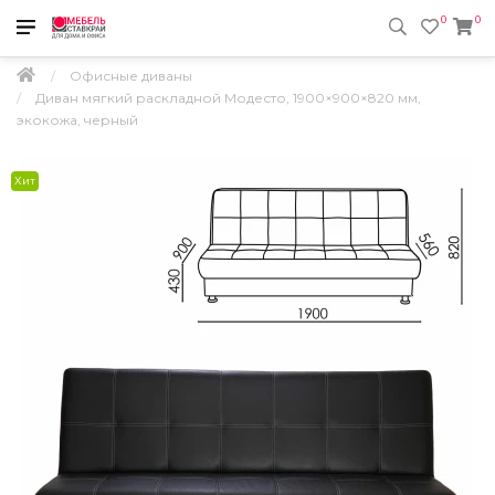
0
0
Офисные диваны
Диван мягкий раскладной Модесто, 1900×900×820 мм,
экокожа, черный
Хит