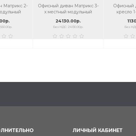
 Матрикс 2-
Офисный диван Матрикс 3-
Офисный 
модульный
х местный модульный
кресло 1
мод
00р.
24130.00р.
113
550.00р.
Без НДС: 24130.00р.
Без НДС
ЛНИТЕЛЬНО
ЛИЧНЫЙ КАБИНЕТ