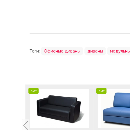
Теги:
Офисные диваны
диваны
модульны
Хит
Хит