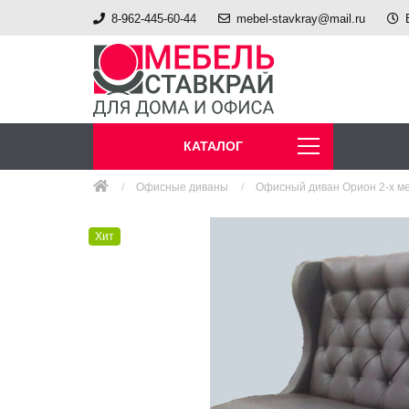
8-962-445-60-44
mebel-stavkray@mail.ru
КАТАЛОГ
Офисные диваны
Офисный диван Орион 2-х м
Хит