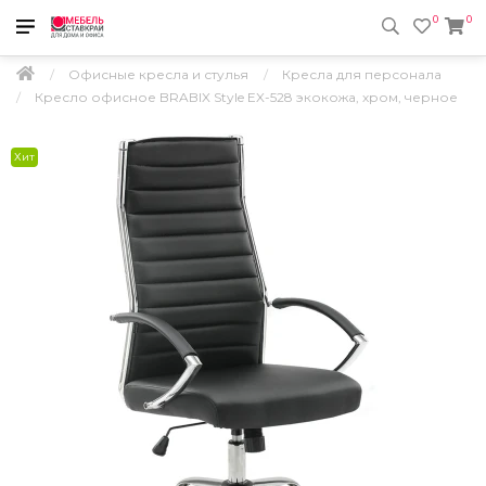
0
0
Офисные кресла и стулья
Кресла для персонала
Кресло офисное BRABIX Style EX-528 экокожа, хром, черное
Хит