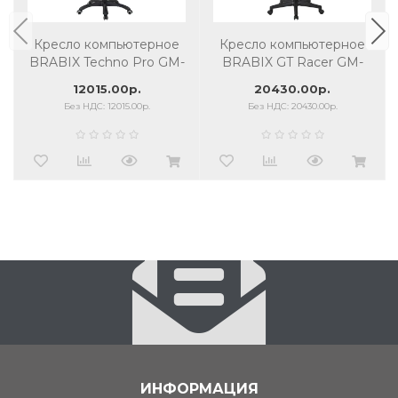
Кресло компьютерное
Кресло компьютерное
BRABIX Techno Pro GM-
BRABIX GT Racer GM-
003 экокожа, черное/
101 подушка, ткань,
12015.00р.
20430.00р.
серое, вставки серые
черное/красное
Без НДС: 12015.00р.
Без НДС: 20430.00р.
ИНФОРМАЦИЯ