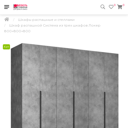
0
0
Шкафы распашные и стеллажи
Шкаф распашной Система из трех шкафов Локер
800+800+800
Хит