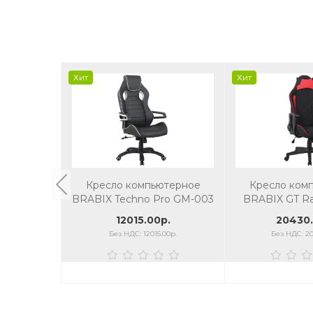
Хит
Хит
Кресло компьютерное
Кресло ком
BRABIX Techno Pro GM-003
BRABIX GT Ra
экокожа, черное/серое,
подушка, тка
12015.00р.
20430.
вставки серые
крас
Без НДС: 12015.00р.
Без НДС: 20