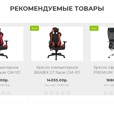
РЕКОМЕНДУЕМЫЕ ТОВАРЫ
Хит
Хит
пьютерное
Кресло компьютерное
Кресло оф
cer GM-101
BRABIX GT Racer GM-101
PREMIUM S
нь, черное/
подушка, ткань, черное/
CH хром, 
00р.
14055.00р.
168
ное
оранжевое
кожза
430.00р.
Без НДС: 14055.00р.
Без НДС