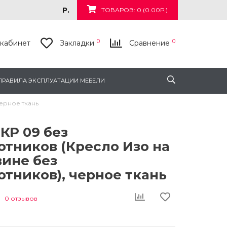
Р.
ТОВАРОВ: 0 (0.00Р.)
0
0
кабинет
Закладки
Сравнение
ПРАВИЛА ЭКСПЛУАТАЦИИ МЕБЕЛИ
ерное ткань
КР 09 без
тников (Кресло Изо на
вине без
тников), черное ткань
0 отзывов