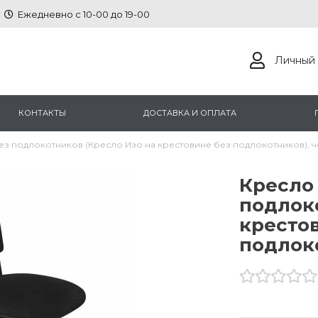
Ежедневно с 10-00 до 19-00
Личный 
КОНТАКТЫ
ДОСТАВКА И ОПЛАТА
ез подлокотников (Кресло Изо на крестовине без подлокотников), ч
Кресло 
подлоко
кресто
подлоко