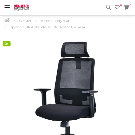
0
0
Офисные кресла и стулья
Кресло BRABIX PREMIUM Agent ER-404
Хит