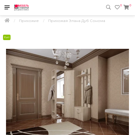
0
0
Прихожие
Прихожая Элана Дуб Сонома
Хит