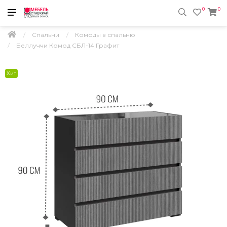
0
0
Спальни
Комоды в спальню
Беллуччи Комод СБЛ-14 Графит
Хит