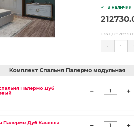
В наличии
212730.
Без НДС:
212730.
-
Комплект Спальня Палермо модульная
 спальня Палермо Дуб
евый
ня Палермо Дуб Каселла