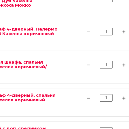
) Дуб Каселла
окожа Мокко
каф 4-дверный, Палермо
уб Каселла коричневый
я шкафа, спальня
селла коричневый/
аф 4-дверный, спальня
селла коричневый
 с доп. средником,