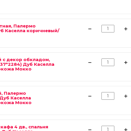
тная, Палермо
уб Каселла коричневый/
 с декор обкладом,
37*2284) Дуб Каселла
окожа Мокко
, Палермо
 Дуб Каселла
окожа Мокко
афа 4 дв., спальня