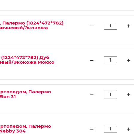
 Палермо (1824*472*782)
ричневый/Экокожа
(1224*472*782) Дуб
невый/Экокожа Мокко
 ортопедом, Палермо
Elon 31
 ортопедом, Палермо
 Nebby 304