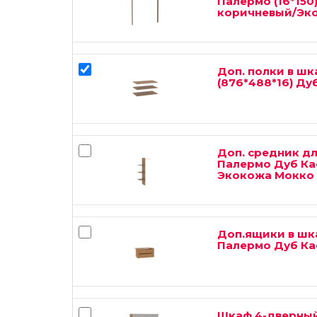
Палермо (16*150
коричневый/Эк
Доп. полки в ш
(876*488*16) Д
Доп. средник дл
Палермо Дуб Ка
Экокожа Мокко
Доп.ящики в шк
Палермо Дуб Ка
Шкаф 4-дверный