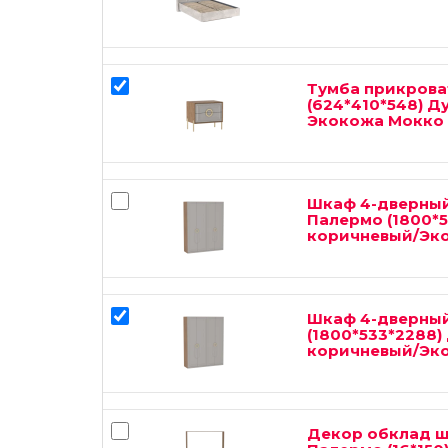
Тумба прикрова
(624*410*548) Д
Экокожа Мокко
Шкаф 4-дверный
Палермо (1800*5
коричневый/Эк
Шкаф 4-дверный
(1800*533*2288)
коричневый/Эк
Декор обклад шк