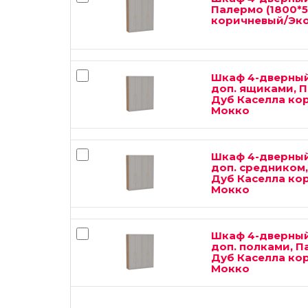
Палермо (1800*5
коричневый/Эк
Шкаф 4-дверный
доп. ящиками, П
Дуб Каселла ко
Мокко
Шкаф 4-дверный
доп. средником,
Дуб Каселла ко
Мокко
Шкаф 4-дверный
доп. полками, П
Дуб Каселла ко
Мокко