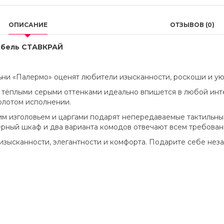
ОПИСАНИЕ
ОТЗЫВОВ (0)
ебель СТАВКРАЙ
ни «Палермо» оценят любители изысканности, роскоши и ую
 тёплыми серыми оттенками идеально впишется в любой инте
олотом исполнении.
им изголовьем и царгами подарят непередаваемые тактильны
дверный шкаф и два варианта комодов отвечают всем требова
 изысканности, элегантности и комфорта. Подарите себе не