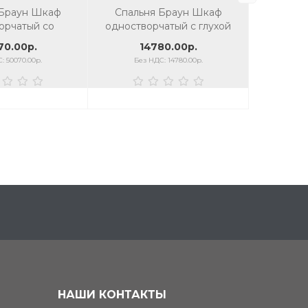
 Браун Шкаф
Спальня Браун Шкаф
Спаль
орчатый со
одностворчатый с глухой
двухство
ыми дверьми
дверью
70.00р.
14780.00р.
1
: 50070.00р.
Без НДС: 14780.00р.
Без
НАШИ КОНТАКТЫ