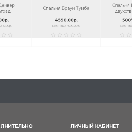
Денвер
Спальня
Спальня Браун Тумба
град
двухств
стеклянн
00р.
4590.00р.
500
210.00р.
Без НДС: 4590.00р.
Без НДС
ЛНИТЕЛЬНО
ЛИЧНЫЙ КАБИНЕТ