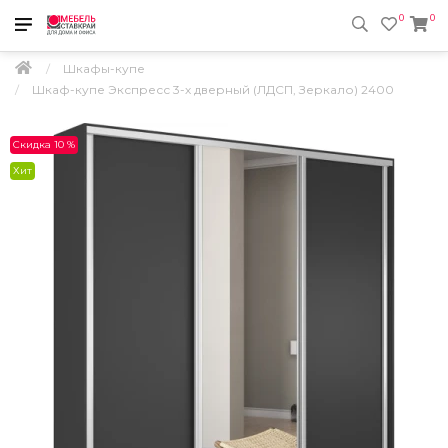
0
0
Шкафы-купе
Шкаф-купе Экспресс 3-х дверный (ЛДСП, Зеркало) 2400
Скидка 10 %
Хит