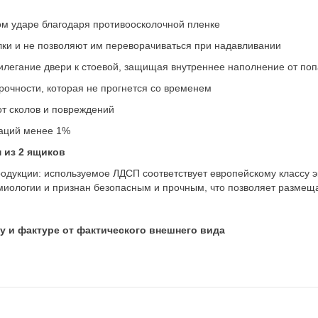
ом ударе благодаря противоосколочной пленке
ки и не позволяют им переворачиваться при надавливании
илегание двери к стоевой, защищая внутреннее наполнение от по
рочности, которая не прогнется со временем
т сколов и повреждений
маций менее 1%
 из 2 ящиков
родукции: используемое ЛДСП соответствует европейскому классу 
миологии и признан безопасным и прочным, что позволяет размеща
у и фактуре от фактического внешнего вида