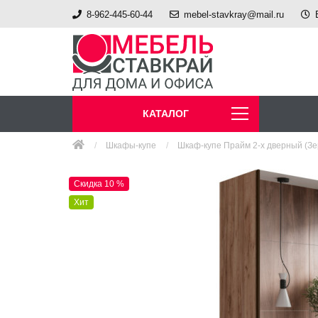
8-962-445-60-44
mebel-stavkray@mail.ru
КАТАЛОГ
Шкафы-купе
Шкаф-купе Прайм 2-х дверный (Зер
Скидка 10 %
Хит