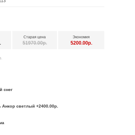
113
Старая цена
Экономия
.
51970.00р.
5200.00р.
р.
й снег
 Анкор светлый +2400.00р.
ма