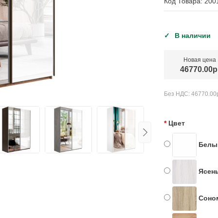
Код Товара: 200
В наличии
Новая цена
46770.00р
Без НДС:
46770.00
Цвет
Белы
Ясень
Соно