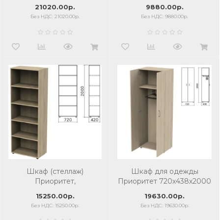
мм, дверь, 3 ящика,
мм, 2 полки, кронберг,
21020.00р.
9880.00р.
кронберг
К-933, К-933 кронберг
Без НДС: 21020.00р.
Без НДС: 9880.00р.
Шкаф (стеллаж)
Шкаф для одежды
Приоритет,
Приоритет 720х438х2000
720х420х2000 мм, 4
мм, кронберг
15250.00р.
19630.00р.
полки, кронберг, К-934,
Без НДС: 15250.00р.
Без НДС: 19630.00р.
К-934 кронберг