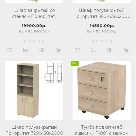
Шкаф закрытый со
Шкаф полузакрытый
стеклом Приоритет,
Приоритет 360х438х2000
360х438х2000 мм, 4
мм, 4 полки, кронберг
19900.00р.
14590.00р.
полки, кронберг
Без НДС: 19900.00р.
Без НДС: 14590.00р.
Хит
Шкаф полузакрытый
Тумба подкатная 3
Приоритет 720х438х2000
ящиками Т-001 с замком