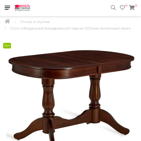
0
0
Столы и стулья
Стол обеденный раздвижной Чарли 1200мм Античный орех
Хит