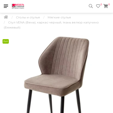
0
0
Столы и стулья
Мягкие стулья
Стул VENA (Вена), каркас черный, ткань велюр капучино
(Бежевый)
Хит