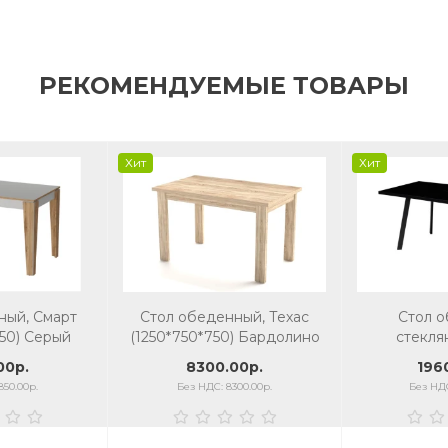
РЕКОМЕНДУЕМЫЕ ТОВАРЫ
Хит
Хит
ный, Смарт
Стол обеденный, Техас
Стол 
50) Серый
(1250*750*750) Бардолино
стекл
1200/150
00р.
8300.00р.
196
стекло/к
850.00р.
Без НДС: 8300.00р.
Без НДС