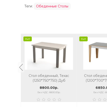
Теги:
Обеденные Столы
Хит
Хит
Стол обеденный, Техас
Стол обеден
(1250*750*750) Дуб
(1200*700*7
гладстоун белый/серый
8800.00р.
6850.
камень
Без НДС: 8800.00р.
Без НДС: 6