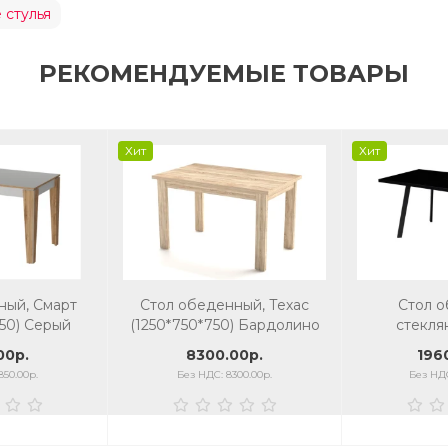
 стулья
РЕКОМЕНДУЕМЫЕ ТОВАРЫ
Хит
Хит
ный, Смарт
Стол обеденный, Техас
Стол 
50) Серый
(1250*750*750) Бардолино
стекл
1200/150
00р.
8300.00р.
196
стекло/к
850.00р.
Без НДС: 8300.00р.
Без НДС