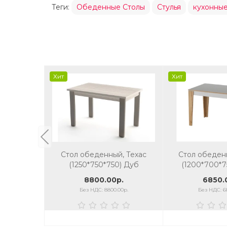
Теги:
Обеденные Столы
Стулья
кухонные
Хит
Хит
Стол обеденный, Техас
Стол обеден
(1250*750*750) Дуб
(1200*700*7
гладстоун белый/серый
8800.00р.
6850.
камень
Без НДС: 8800.00р.
Без НДС: 6