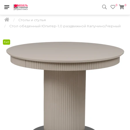
0
0
Столы и стулья
Стол обеденный Юпитер-1,0 раздвижной Капучино/Черный
Хит